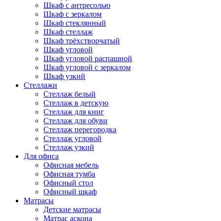
Шкаф с антресолью
Шкаф с зеркалом
Шкаф стеклянный
Шкаф стеллаж
Шкаф трёхстворчатый
Шкаф угловой
Шкаф угловой распашной
Шкаф угловой с зеркалом
Шкаф узкий
Стеллажи
Стеллаж белый
Стеллаж в детскую
Стеллаж для книг
Стеллаж для обуви
Стеллаж перегородка
Стеллаж угловой
Стеллаж узкий
Для офиса
Офисная мебель
Офисная тумба
Офисный стол
Офисный шкаф
Матрасы
Детские матрасы
Матрас аскона