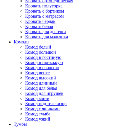
Кровать ортопедическая
Кровать полуторка
Кровать с бортиком
Кровать с матрасом
Кровать чердак
Кровать белая
Кровать для девочки
Кровать для мальчика
Комоды
Комод белый
Комод большой
Комод в гостиную
Комод в прихожую
Комод в спальню
Комод венге
Комод высокий
Комод длинный
Комод для белья
Комод для игрушек
Комод мини
Комод под телевизор
Комод с ящиками
Комод тумба
Комод узкий
Тумбы