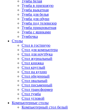
Тумба белая
Тумба в прихожую
Тумба выкатная
Тумба для белья
Тумба для обуви
Тумба под телевизор
Тумба прикроватная
Тумба с ящиками
Тумбочка
Столы
Стол в гостиную
Стол для компьютера
Стол для ноутбука
Стол журнальный
Стол книжка
Стол круглый
Стол на кухню
Стол обеденный
Стол овальный
Стол письменный
Стол трансформер
Стол тумба
Стол угловой
Компьютерные столы
Компьютерный стол белый