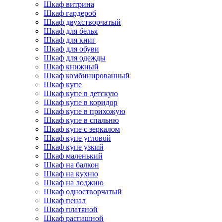
Шкаф витрина
Шкаф гардероб
Шкаф двухстворчатый
Шкаф для белья
Шкаф для книг
Шкаф для обуви
Шкаф для одежды
Шкаф книжный
Шкаф комбинированный
Шкаф купе
Шкаф купе в детскую
Шкаф купе в коридор
Шкаф купе в прихожую
Шкаф купе в спальню
Шкаф купе с зеркалом
Шкаф купе угловой
Шкаф купе узкий
Шкаф маленький
Шкаф на балкон
Шкаф на кухню
Шкаф на лоджию
Шкаф одностворчатый
Шкаф пенал
Шкаф платяной
Шкаф распашной