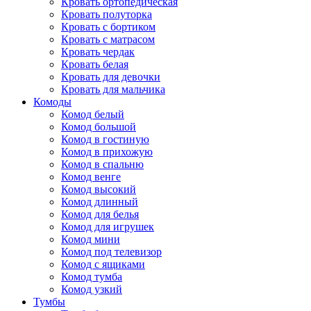
Кровать ортопедическая
Кровать полуторка
Кровать с бортиком
Кровать с матрасом
Кровать чердак
Кровать белая
Кровать для девочки
Кровать для мальчика
Комоды
Комод белый
Комод большой
Комод в гостиную
Комод в прихожую
Комод в спальню
Комод венге
Комод высокий
Комод длинный
Комод для белья
Комод для игрушек
Комод мини
Комод под телевизор
Комод с ящиками
Комод тумба
Комод узкий
Тумбы