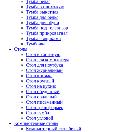
Тумба белая
Тумба в прихожую
Тумба выкатная
Тумба для белья
Тумба для обуви
Тумба под телевизор
Тумба прикроватная
Тумба с ящиками
Тумбочка
Столы
Стол в гостиную
Стол для компьютера
Стол для ноутбука
Стол журнальный
Стол книжка
Стол круглый
Стол на кухню
Стол обеденный
Стол овальный
Стол письменный
Стол трансформер
Стол тумба
Стол угловой
Компьютерные столы
Компьютерный стол белый