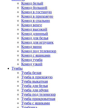
Комод белый
Комод большой
Комод в гостиную
Комод в прихожую
Комод в спальню
Комод венге
Комод высокий
Комод длинный
Комод для белья
Комод для игрушек
Комод мини
Комод под телевизор
Комод с ящиками
Комод тумба
Комод узкий
Тумбы
Тумба белая
Тумба в прихожую
Тумба выкатная
Тумба для белья
Тумба для обуви
Тумба под телевизор
Тумба прикроватная
Тумба с ящиками
Тумбочка