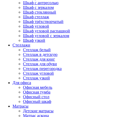
Шкаф с антресолью
Шкаф с зеркалом
Шкаф стеклянный
Шкаф стеллаж
Шкаф трёхстворчатый
Шкаф угловой
Шкаф угловой распашной
Шкаф угловой с зеркалом
Шкаф узкий
Стеллажи
Стеллаж белый
Стеллаж в детскую
Стеллаж для книг
Стеллаж для обуви
Стеллаж перегородка
Стеллаж угловой
Стеллаж узкий
Для офиса
Офисная мебель
Офисная тумба
Офисный стол
Офисный шкаф
Матрасы
Детские матрасы
Матрас аскона