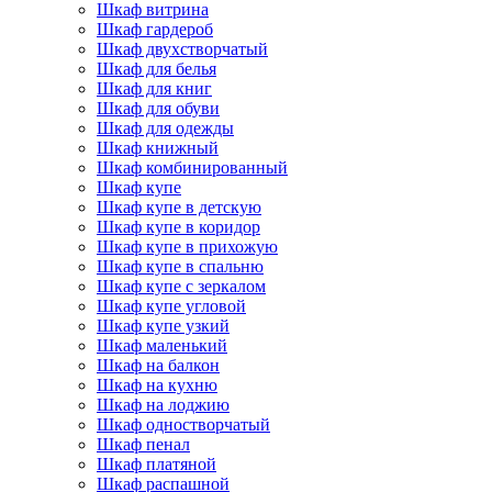
Шкаф витрина
Шкаф гардероб
Шкаф двухстворчатый
Шкаф для белья
Шкаф для книг
Шкаф для обуви
Шкаф для одежды
Шкаф книжный
Шкаф комбинированный
Шкаф купе
Шкаф купе в детскую
Шкаф купе в коридор
Шкаф купе в прихожую
Шкаф купе в спальню
Шкаф купе с зеркалом
Шкаф купе угловой
Шкаф купе узкий
Шкаф маленький
Шкаф на балкон
Шкаф на кухню
Шкаф на лоджию
Шкаф одностворчатый
Шкаф пенал
Шкаф платяной
Шкаф распашной