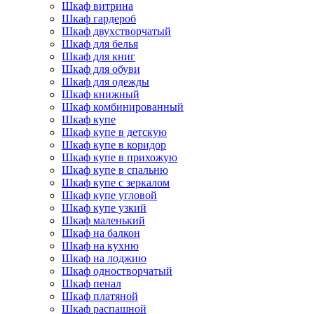
Шкаф витрина
Шкаф гардероб
Шкаф двухстворчатый
Шкаф для белья
Шкаф для книг
Шкаф для обуви
Шкаф для одежды
Шкаф книжный
Шкаф комбинированный
Шкаф купе
Шкаф купе в детскую
Шкаф купе в коридор
Шкаф купе в прихожую
Шкаф купе в спальню
Шкаф купе с зеркалом
Шкаф купе угловой
Шкаф купе узкий
Шкаф маленький
Шкаф на балкон
Шкаф на кухню
Шкаф на лоджию
Шкаф одностворчатый
Шкаф пенал
Шкаф платяной
Шкаф распашной