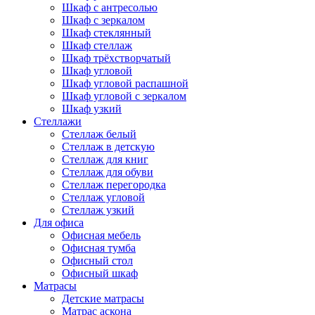
Шкаф с антресолью
Шкаф с зеркалом
Шкаф стеклянный
Шкаф стеллаж
Шкаф трёхстворчатый
Шкаф угловой
Шкаф угловой распашной
Шкаф угловой с зеркалом
Шкаф узкий
Стеллажи
Стеллаж белый
Стеллаж в детскую
Стеллаж для книг
Стеллаж для обуви
Стеллаж перегородка
Стеллаж угловой
Стеллаж узкий
Для офиса
Офисная мебель
Офисная тумба
Офисный стол
Офисный шкаф
Матрасы
Детские матрасы
Матрас аскона