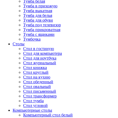
Тумба белая
Тумба в прихожую
Тумба выкатная
Тумба для белья
Тумба для обуви
Тумба под телевизор
Тумба прикроватная
Тумба с ящиками
Тумбочка
Столы
Стол в гостиную
Стол для компьютера
Стол для ноутбука
Стол журнальный
Стол книжка
Стол круглый
Стол на кухню
Стол обеденный
Стол овальный
Стол письменный
Стол трансформер
Стол тумба
Стол угловой
Компьютерные столы
Компьютерный стол белый