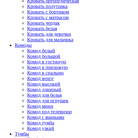
Кровать ортопедическая
Кровать полуторка
Кровать с бортиком
Кровать с матрасом
Кровать чердак
Кровать белая
Кровать для девочки
Кровать для мальчика
Комоды
Комод белый
Комод большой
Комод в гостиную
Комод в прихожую
Комод в спальню
Комод венге
Комод высокий
Комод длинный
Комод для белья
Комод для игрушек
Комод мини
Комод под телевизор
Комод с ящиками
Комод тумба
Комод узкий
Тумбы