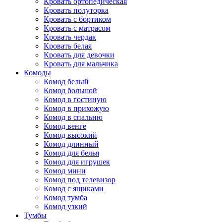
Кровать ортопедическая
Кровать полуторка
Кровать с бортиком
Кровать с матрасом
Кровать чердак
Кровать белая
Кровать для девочки
Кровать для мальчика
Комоды
Комод белый
Комод большой
Комод в гостиную
Комод в прихожую
Комод в спальню
Комод венге
Комод высокий
Комод длинный
Комод для белья
Комод для игрушек
Комод мини
Комод под телевизор
Комод с ящиками
Комод тумба
Комод узкий
Тумбы